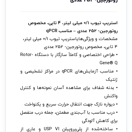
روتورجین- 252 عددی
استریپ تیوب 0/1 میلی لیتر، 4 تایی، مخصوص
روتورجین- 252 عددی – مناسب qPCR
مشخصات و ویژگی‌هایاستریپ تیوب 0/1 میلی لیتر،
4 تایی، مخصوص روتورجین- 252 عددی
• طراحی اختصاصی و کاملاً سازگار با دستگاه Rotor-
Gene® Q
• مناسب آزمایش‌های qPCR در مراکز تشخیصی و
ژنتیک
• بدنه شفاف برای مشاهده آسان نمونه‌ها و کنترل
واکنش
• دیواره نازک جهت انتقال حرارت سریع و یکنواخت
• درب مناسب با آب‌بندی مطمئن، جمله درب منفصل
برای کاهش آلودگی
• ساخته‌شده از پلی‌پروپیلن USP VI و عاری از