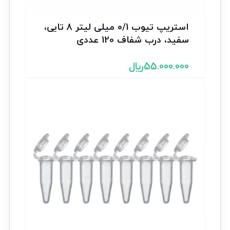
استریپ تیوب 0/1 میلی لیتر 8 تایی،
سفید، درب شفاف 120 عددی
55.000.000
﷼