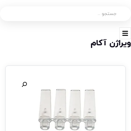
ویراژن آکام