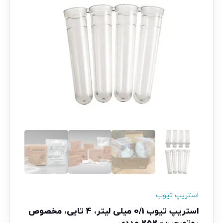
استریپ تیوب
استریپ تیوب 0/1 میلی لیتر، 4 تایی، مخصوص