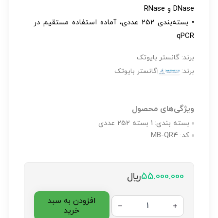
DNase و RNase
• بسته‌بندی 252 عددی، آماده استفاده مستقیم در
qPCR
برند:
گانستر بایوتک
برند:
گانستر بایوتک
ویژگی‌های محصول
بسته بندی:
1 بسته 252 عددی
کد:
MB-QR4
55.000.000
﷼
افزودن به سبد
خرید